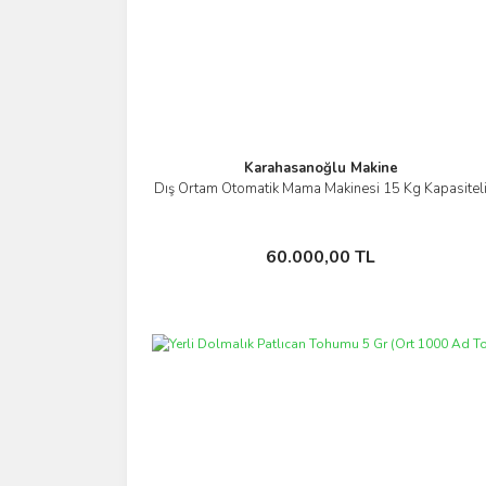
Karahasanoğlu Makine
Dış Ortam Otomatik Mama Makinesi 15 Kg Kapasitel
İncele
Sepete Ekle
60.000,00 TL