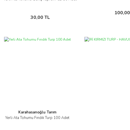
İncele
Sepete
100,00
Sepete Ekle
30,00 TL
Karahasanoğlu Tarım
Yerli Ata Tohumu Fındık Turp 100 Adet
İncele