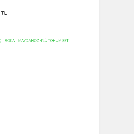
 Ekle
 TL