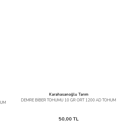
Karahasanoğlu Tarım
DEMRE BİBER TOHUMU 10 GR ORT 1200 AD TOHUM
İncele
HUM
Sepete Ekle
50,00 TL