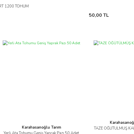
ORT 1200 TOHUM
Sepete Ekle
50,00 TL
Karahasanoğ
Karahasanoğlu Tarım
TAZE ÖĞÜTÜLMÜŞ KA
İnc
Yerli Ata Tohumu Geniş Yaprak Pazı 50 Adet