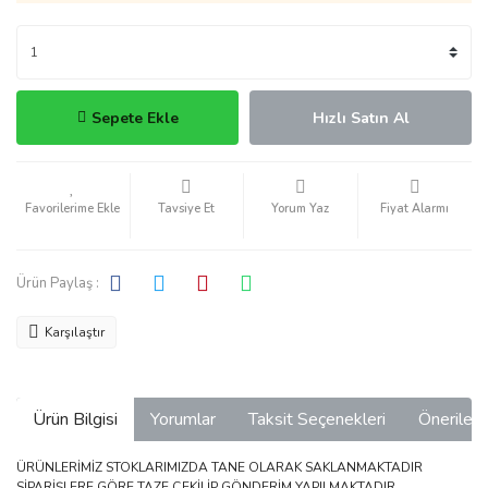
Sepete Ekle
Hızlı Satın Al
Tavsiye Et
Yorum Yaz
Fiyat Alarmı
Ürün Paylaş :
Karşılaştır
Ürün Bilgisi
Yorumlar
Taksit Seçenekleri
Önerilerin
ÜRÜNLERİMİZ STOKLARIMIZDA TANE OLARAK SAKLANMAKTADIR
SİPARİŞLERE GÖRE TAZE ÇEKİLİP GÖNDERİM YAPILMAKTADIR