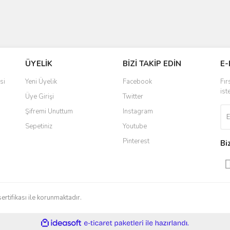
ÜYELİK
BİZİ TAKİP EDİN
E-
si
Yeni Üyelik
Facebook
Fır
ist
Üye Girişi
Twitter
Şifremi Unuttum
Instagram
Sepetiniz
Youtube
Pinterest
Bi
sertifikası ile korunmaktadır.
ile
ideasoft
e-