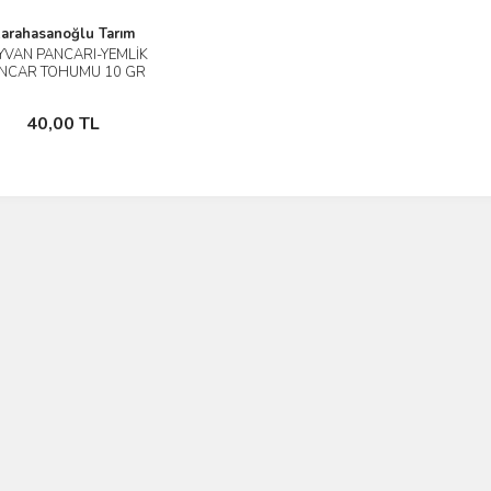
arahasanoğlu Tarım
YVAN PANCARI-YEMLİK
İncele
NCAR TOHUMU 10 GR
ORT 300 AD TOHUM
Sepete Ekle
40,00 TL