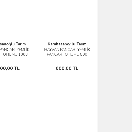
sanoğlu Tarım
Karahasanoğlu Tarım
PANCARI-YEMLİK
HAYVAN PANCARI-YEMLİK
İncele
İncele
 TOHUMU 1000
PANCAR TOHUMU 500
GR
GR
Sepete Ekle
Sepete Ekle
000,00 TL
600,00 TL