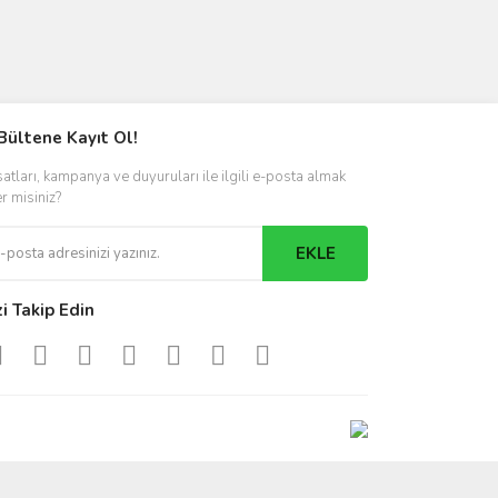
Bültene Kayıt Ol!
satları, kampanya ve duyuruları ile ilgili e-posta almak
er misiniz?
EKLE
zi Takip Edin