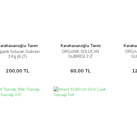
arahasanoğlu Tarım
Karahasanoğlu Tarım
Karaha
ganik Solucan Gübresi
ORGANİK SOLUCAN
ORGA
İncele
İncele
3 Kg (6 LT)
GÜBRESİ 2 LT
GÜ
Sepete Ekle
Sepete Ekle
200,00 TL
60,00 TL
1