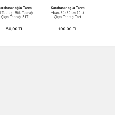
arahasanoğlu Tarım
Karahasanoğlu Tarım
f Toprağı, Bitki Toprağı,
Abant 31x50 cm 10 Lt
İncele
İncele
Çiçek Toprağı 3 LT
Çiçek Toprağı Torf
Sepete Ekle
Sepete Ekle
50,00 TL
100,00 TL