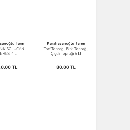
sanoğlu Tarım
Karahasanoğlu Tarım
NİK SOLUCAN
Torf Toprağı, Bitki Toprağı,
İncele
İncele
BRESİ 4 LT
Çiçek Toprağı 5 LT
Sepete Ekle
Sepete Ekle
20,00 TL
80,00 TL