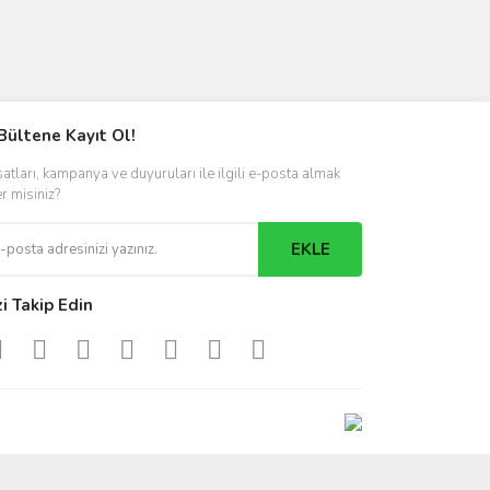
Bültene Kayıt Ol!
satları, kampanya ve duyuruları ile ilgili e-posta almak
er misiniz?
EKLE
zi Takip Edin