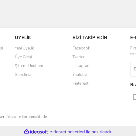
ÜYELİK
BİZİ TAKİP EDİN
E-
si
Yeni Üyelik
Facebook
Fır
ist
Üye Girişi
Twitter
Şifremi Unuttum
Instagram
Sepetiniz
Youtube
Pinterest
Bi
sertifikası ile korunmaktadır.
ile
ideasoft
e-