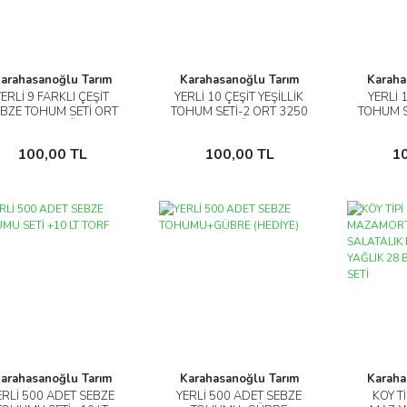
arahasanoğlu Tarım
Karahasanoğlu Tarım
Karaha
YERLİ 9 FARKLI ÇEŞİT
YERLİ 10 ÇEŞİT YEŞİLLİK
YERLİ 
İncele
İncele
BZE TOHUM SETİ ORT
TOHUM SETİ-2 ORT 3250
TOHUM S
1575 AD+GÜBRE
AD+GÜBRE
A
Sepete Ekle
Sepete Ekle
100,00 TL
100,00 TL
1
arahasanoğlu Tarım
Karahasanoğlu Tarım
Karaha
ERLİ 500 ADET SEBZE
YERLİ 500 ADET SEBZE
KÖY T
İncele
İncele