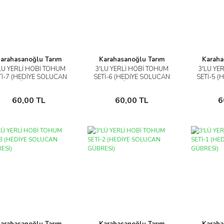
arahasanoğlu Tarım
Karahasanoğlu Tarım
Karaha
LÜ YERLİ HOBİ TOHUM
3'LÜ YERLİ HOBİ TOHUM
3'LÜ YE
İncele
İncele
Tİ-7 (HEDİYE SOLUCAN
SETİ-6 (HEDİYE SOLUCAN
SETİ-5 
GÜBRESİ)
GÜBRESİ)
G
Sepete Ekle
Sepete Ekle
60,00 TL
60,00 TL
6
arahasanoğlu Tarım
Karahasanoğlu Tarım
Karaha