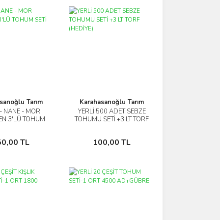
sanoğlu Tarım
Karahasanoğlu Tarım
 - NANE - MOR
YERLİ 500 ADET SEBZE
İncele
İncele
EN 3'LÜ TOHUM
TOHUMU SETİ +3 LT TORF
SETİ
(HEDİYE)
Sepete Ekle
Sepete Ekle
50,00 TL
100,00 TL