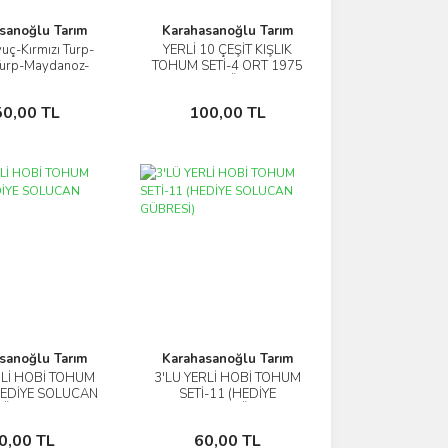
sanoğlu Tarım
Karahasanoğlu Tarım
vuç-Kırmızı Turp-
YERLİ 10 ÇEŞİT KIŞLIK
İncele
İncele
Turp-Maydanoz-
TOHUM SETİ-4 ORT 1975
-Pazı 6'lı Tohum
AD+GÜBRE
Seti
Sepete Ekle
Sepete Ekle
50,00 TL
100,00 TL
sanoğlu Tarım
Karahasanoğlu Tarım
RLİ HOBİ TOHUM
3'LÜ YERLİ HOBİ TOHUM
İncele
İncele
(HEDİYE SOLUCAN
SETİ-11 (HEDİYE
ÜBRESİ)
SOLUCAN GÜBRESİ)
Sepete Ekle
Sepete Ekle
0,00 TL
60,00 TL