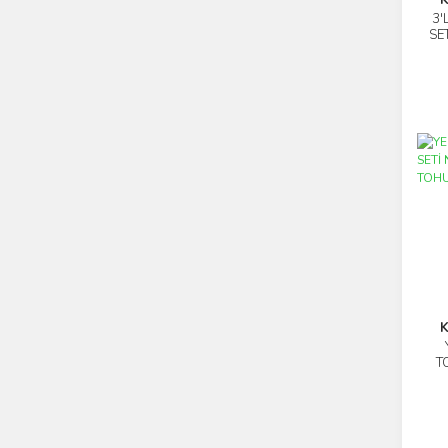
3'
SE
K
T