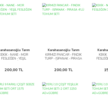
arahasanoğlu Tarım
Karahasanoğlu Tarım
Karaha
KEKİK - NANE - MOR
KIRMIZI PANCAR - FINDIK
KEKİK
İncele
İncele
FESLEĞEN - YEŞİL
TURP - ISPANAK - PIRASA
FESLEĞ
ESLEĞEN 4'LÜ TOHUM
4'LÜ TOHUM SETİ
SETİ
Sepete Ekle
Sepete Ekle
200,00 TL
200,00 TL
1