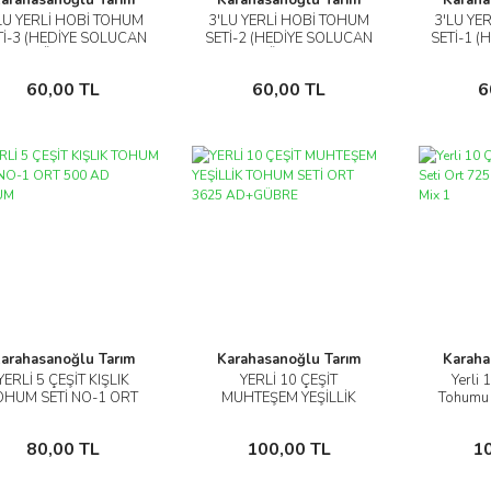
LÜ YERLİ HOBİ TOHUM
3'LÜ YERLİ HOBİ TOHUM
3'LÜ YE
İncele
İncele
Tİ-3 (HEDİYE SOLUCAN
SETİ-2 (HEDİYE SOLUCAN
SETİ-1 
GÜBRESİ)
GÜBRESİ)
G
Sepete Ekle
Sepete Ekle
60,00 TL
60,00 TL
6
arahasanoğlu Tarım
Karahasanoğlu Tarım
Karaha
YERLİ 5 ÇEŞİT KIŞLIK
YERLİ 10 ÇEŞİT
Yerli 
İncele
İncele
OHUM SETİ NO-1 ORT
MUHTEŞEM YEŞİLLİK
Tohumu 
500 AD TOHUM
TOHUM SETİ ORT 3625
Tohum+
AD+GÜBRE
Sepete Ekle
Sepete Ekle
80,00 TL
100,00 TL
1