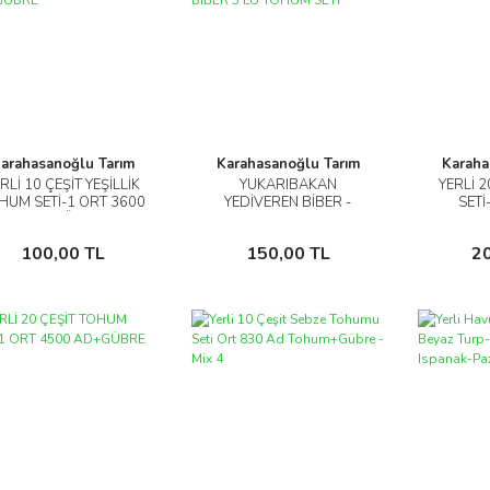
arahasanoğlu Tarım
Karahasanoğlu Tarım
Karaha
RLİ 10 ÇEŞİT YEŞİLLİK
YUKARIBAKAN
YERLİ 
İncele
İncele
HUM SETİ-1 ORT 3600
YEDİVEREN BİBER -
SETİ
AD+GÜBRE
KONİK BİBER - MİSKET
A
BİBER 3'LÜ TOHUM SETİ
Sepete Ekle
Sepete Ekle
100,00 TL
150,00 TL
2