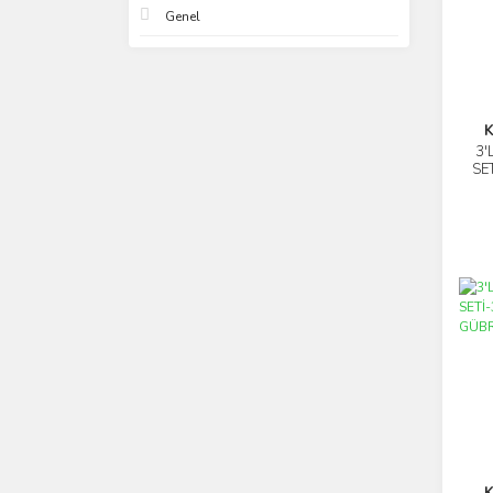
Genel
K
3'
SE
K