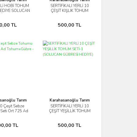
RLİ HOBİ TOHUM
SERTİFİKALI YERLİ 10
İncele
İncele
(HEDİYE SOLUCAN
ÇEŞİT KIŞLIK TOHUM
ÜBRESİ)
SETİ-1 (SOLUCAN
GÜBRESİ HEDİYE)
Sepete Ekle
Sepete Ekle
0,00 TL
500,00 TL
sanoğlu Tarım
Karahasanoğlu Tarım
10 Çeşit Sebze
SERTİFİKALI YERLİ 10
İncele
İncele
Seti Ort 725 Ad
ÇEŞİT YEŞİLLİK TOHUM
Gübre - Mix 1
SETİ-1 (SOLUCAN
GÜBRESİ HEDİYE)
Sepete Ekle
Sepete Ekle
00,00 TL
500,00 TL