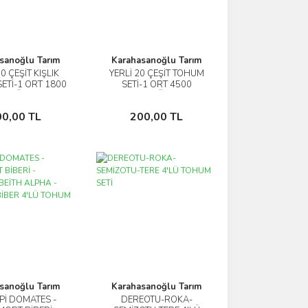
sanoğlu Tarım
Karahasanoğlu Tarım
10 ÇEŞİT KIŞLIK
YERLİ 20 ÇEŞİT TOHUM
İncele
İncele
ETİ-1 ORT 1800
SETİ-1 ORT 4500
D+GÜBRE
AD+GÜBRE
Sepete Ekle
Sepete Ekle
00,00 TL
200,00 TL
sanoğlu Tarım
Karahasanoğlu Tarım
İPİ DOMATES -
DEREOTU-ROKA-
İncele
İncele