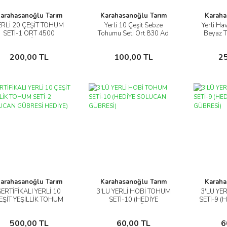
arahasanoğlu Tarım
Karahasanoğlu Tarım
Karaha
ERLİ 20 ÇEŞİT TOHUM
Yerli 10 Çeşit Sebze
Yerli Ha
İncele
İncele
SETİ-1 ORT 4500
Tohumu Seti Ort 830 Ad
Beyaz 
AD+GÜBRE
Tohum+Gübre - Mix 4
Ispanak
Sepete Ekle
Sepete Ekle
200,00 TL
100,00 TL
2
arahasanoğlu Tarım
Karahasanoğlu Tarım
Karaha
SERTİFİKALI YERLİ 10
3'LÜ YERLİ HOBİ TOHUM
3'LÜ YE
İncele
İncele
EŞİT YEŞİLLİK TOHUM
SETİ-10 (HEDİYE
SETİ-9 
SETİ-2 (SOLUCAN
SOLUCAN GÜBRESİ)
G
GÜBRESİ HEDİYE)
Sepete Ekle
Sepete Ekle
500,00 TL
60,00 TL
6