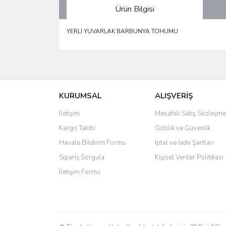
Ürün Bilgisi
YERLİ YUVARLAK BARBUNYA TOHUMU
Bu ürünün fiyat bilgisi, resim, ürün açıklamalarında 
Görüş ve önerileriniz için teşekkür ederiz.
KURUMSAL
ALIŞVERİŞ
Ürün resmi kalitesiz, bozuk veya görüntülenemiyo
Ürün açıklamasında eksik bilgiler bulunuyor.
İletişim
Mesafeli Satış Sözleşme
Ürün bilgilerinde hatalar bulunuyor.
Kargo Takibi
Gizlilik ve Güvenlik
Ürün fiyatı diğer sitelerden daha pahalı.
Havale Bildirim Formu
İptal ve İade Şartları
Bu ürüne benzer farklı alternatifler olmalı.
Sipariş Sorgula
Kişisel Veriler Politikası
İletişim Formu