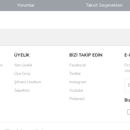
Yorumlar
Taksit Seçenekleri
ve diğer konularda yetersiz gördüğünüz noktaları öneri formunu kullanarak taraf
Bu ürüne ilk yorumu siz yapın!
ÜYELİK
BİZİ TAKİP EDİN
E-
r.
Yorum Yaz
si
Yeni Üyelik
Facebook
Fır
ist
Üye Girişi
Twitter
Şifremi Unuttum
Instagram
Sepetiniz
Youtube
Pinterest
Bi
Gönder