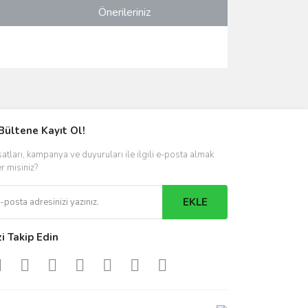
Önerileriniz
ımıza iletebilirsiniz.
Bültene Kayıt Ol!
satları, kampanya ve duyuruları ile ilgili e-posta almak
er misiniz?
EKLE
zi Takip Edin