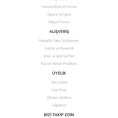
Ürün resmi kalitesiz, bozuk veya görüntülenemiyor.
Havale Bildirim Formu
Ürün açıklamasında eksik bilgiler bulunuyor.
Sipariş Sorgula
Ürün bilgilerinde hatalar bulunuyor.
İletişim Formu
Ürün fiyatı diğer sitelerden daha pahalı.
Bu ürüne benzer farklı alternatifler olmalı.
ALIŞVERİŞ
Mesafeli Satış Sözleşmesi
Gizlilik ve Güvenlik
İptal ve İade Şartları
Kişisel Veriler Politikası
Gönder
ÜYELİK
Yeni Üyelik
Üye Girişi
Şifremi Unuttum
Sepetiniz
BİZİ TAKİP EDİN