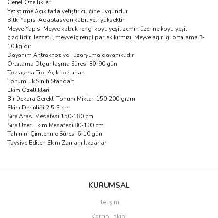
Genel Özellikleri
Yetiştirme Açık tarla yetiştiriciliğine uygundur
Bitki Yapısı Adaptasyon kabiliyeti yüksektir
Meyve Yapısı Meyve kabuk rengi koyu yeşil zemin üzerine koyu yeşil
çizgilidir. lezzetli, meyve iç rengi parlak kırmızı. Meyve ağırlığı ortalama 8-
10 kg dır
Dayanım Antraknoz ve Fuzaryuma dayanıklıdır
Ortalama Olgunlaşma Süresi 80-90 gün
Tozlaşma Tipi Açık tozlanan
Tohumluk Sınıfı Standart
Ekim Özellikleri
Bir Dekara Gerekli Tohum Miktarı 150-200 gram
Ekim Derinliği 2.5-3 cm
Sıra Arası Mesafesi 150-180 cm
Sıra Üzeri Ekim Mesafesi 80-100 cm
Tahmini Çimlenme Süresi 6-10 gün
Tavsiye Edilen Ekim Zamanı İlkbahar
Bu ürünün fiyat bilgisi, resim, ürün açıklamalarında ve diğer
konularda yetersiz gördüğünüz noktaları öneri formunu kullanarak
Bu ürüne ilk yorumu siz yapın!
KURUMSAL
tarafımıza iletebilirsiniz.
Görüş ve önerileriniz için teşekkür ederiz.
İletişim
Yorum Yaz
Kargo Takibi