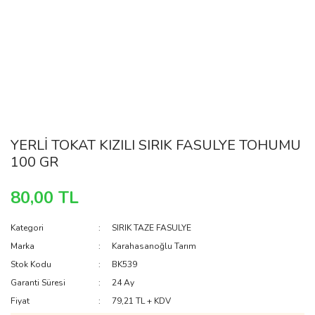
YERLİ TOKAT KIZILI SIRIK FASULYE TOHUMU
100 GR
80,00 TL
Kategori
SIRIK TAZE FASULYE
Marka
Karahasanoğlu Tarım
Stok Kodu
BK539
Garanti Süresi
24 Ay
Fiyat
79,21 TL + KDV