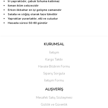
İri yapraklıdır, çabuk tohuma kalkmaz
Ilıman iklim sebzesidir
Erken ilkbahar en iyi gelişme zamanıdır
Salata ve söğüş olarak taze tüketilir
Yapraklar yuvarlaktır, etli ve suludur
Hasada süresi 50-60 gündür
Bu ürünün fiyat bilgisi, resim, ürün açıklamalarında ve diğer
konularda yetersiz gördüğünüz noktaları öneri formunu kullanarak
Bu ürüne ilk yorumu siz yapın!
KURUMSAL
tarafımıza iletebilirsiniz.
Görüş ve önerileriniz için teşekkür ederiz.
İletişim
Yorum Yaz
Kargo Takibi
Ürün resmi kalitesiz, bozuk veya görüntülenemiyor.
Havale Bildirim Formu
Ürün açıklamasında eksik bilgiler bulunuyor.
Sipariş Sorgula
Ürün bilgilerinde hatalar bulunuyor.
İletişim Formu
Ürün fiyatı diğer sitelerden daha pahalı.
Bu ürüne benzer farklı alternatifler olmalı.
ALIŞVERİŞ
Mesafeli Satış Sözleşmesi
Gizlilik ve Güvenlik