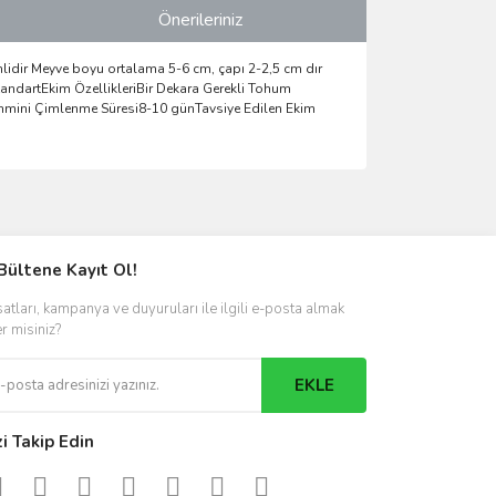
Önerileriniz
kenlidir Meyve boyu ortalama 5-6 cm, çapı 2-2,5 cm dır
tandartEkim ÖzellikleriBir Dekara Gerekli Tohum
ahmini Çimlenme Süresi8-10 günTavsiye Edilen Ekim
ımıza iletebilirsiniz.
Bültene Kayıt Ol!
satları, kampanya ve duyuruları ile ilgili e-posta almak
er misiniz?
EKLE
zi Takip Edin