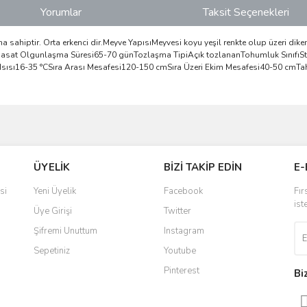
Yorumlar
Taksit Seçenekleri
sına sahiptir. Orta erkenci dir.Meyve YapısıMeyvesi koyu yeşil renkte olup üzeri di
ittirHasat Olgunlaşma Süresi65-70 günTozlaşma TipiAçık tozlananTohumluk SınıfıS
 Isısı16-35 °CSıra Arası Mesafesi120-150 cmSıra Üzeri Ekim Mesafesi40-50 cmT
ve diğer konularda yetersiz gördüğünüz noktaları öneri formunu kullanarak taraf
Bu ürüne ilk yorumu siz yapın!
ÜYELİK
BİZİ TAKİP EDİN
E-
r.
Yorum Yaz
si
Yeni Üyelik
Facebook
Fır
ist
Üye Girişi
Twitter
Şifremi Unuttum
Instagram
Sepetiniz
Youtube
Pinterest
Bi