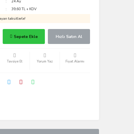
24 Ay
39,60 TL + KDV
yan taksitlerle!
Sepete Ekle
Hızlı Satın Al
Tavsiye Et
Yorum Yaz
Fiyat Alarmı