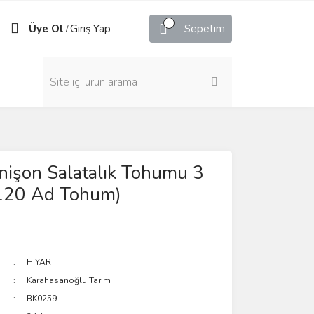
Üye Ol
Giriş Yap
Sepetim
/
rnişon Salatalık Tohumu 3
 120 Ad Tohum)
HIYAR
Karahasanoğlu Tarım
BK0259