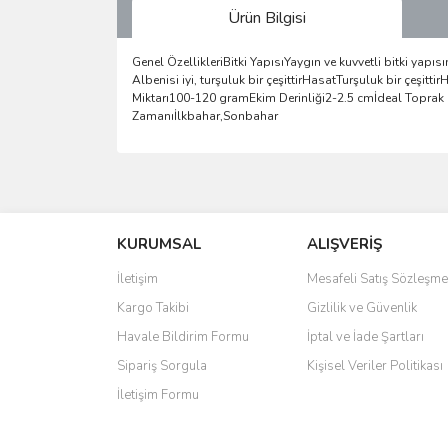
Ürün Bilgisi
Genel ÖzellikleriBitki YapısıYaygın ve kuvvetli bitki yapı
Albenisi iyi, turşuluk bir çeşittirHasatTurşuluk bir çeş
Miktarı100-120 gramEkim Derinliği2-2.5 cmİdeal Toprak
Zamanıİlkbahar,Sonbahar
Bu ürünün fiyat bilgisi, resim, ürün açıklamalarında 
Görüş ve önerileriniz için teşekkür ederiz.
KURUMSAL
ALIŞVERİŞ
Ürün resmi kalitesiz, bozuk veya görüntülenemiyo
Ürün açıklamasında eksik bilgiler bulunuyor.
İletişim
Mesafeli Satış Sözleşme
Ürün bilgilerinde hatalar bulunuyor.
Kargo Takibi
Gizlilik ve Güvenlik
Ürün fiyatı diğer sitelerden daha pahalı.
Havale Bildirim Formu
İptal ve İade Şartları
Bu ürüne benzer farklı alternatifler olmalı.
Sipariş Sorgula
Kişisel Veriler Politikası
İletişim Formu