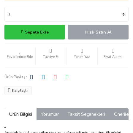
Sepete Ekle
Hızlı Satın Al
Tavsiye Et
Yorum Yaz
Fiyat Alarmı
Ürün Paylaş :
Karşılaştır
Ürün Bilgisi
Yorumlar
Taksit Seçenekleri
Önerilerin
Anadolu'da yıllarca ekilen soyu muhafaza edilmiş, yerli cins, ilk günkü