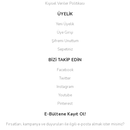
Kişisel Veriler Politikası
Gönder
ÜYELİK
Yeni Üyelik
Üye Girişi
Şifremi Unuttum
Sepetiniz
BİZİ TAKİP EDİN
Facebook
Twitter
Instagram
Youtube
Pinterest
E-Bültene Kayıt Ol!
Fırsatları, kampanya ve duyuruları ile ilgili e-posta almak ister misiniz?