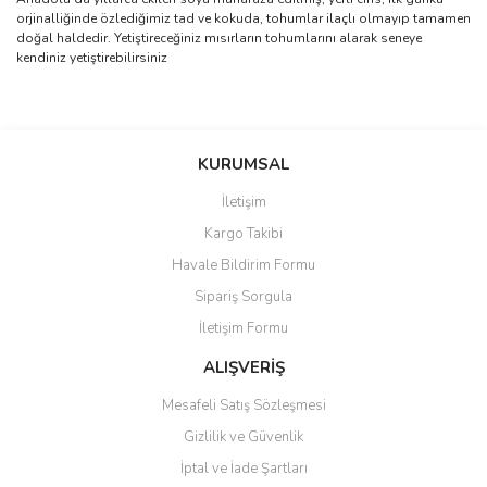
orjinalliğinde özlediğimiz tad ve kokuda, tohumlar ilaçlı olmayıp tamamen
doğal haldedir. Yetiştireceğiniz mısırların tohumlarını alarak seneye
kendiniz yetiştirebilirsiniz
Bu ürünün fiyat bilgisi, resim, ürün açıklamalarında ve diğer
konularda yetersiz gördüğünüz noktaları öneri formunu kullanarak
Bu ürüne ilk yorumu siz yapın!
KURUMSAL
tarafımıza iletebilirsiniz.
Görüş ve önerileriniz için teşekkür ederiz.
İletişim
Yorum Yaz
Kargo Takibi
Ürün resmi kalitesiz, bozuk veya görüntülenemiyor.
Havale Bildirim Formu
Ürün açıklamasında eksik bilgiler bulunuyor.
Sipariş Sorgula
Ürün bilgilerinde hatalar bulunuyor.
İletişim Formu
Ürün fiyatı diğer sitelerden daha pahalı.
Bu ürüne benzer farklı alternatifler olmalı.
ALIŞVERİŞ
Mesafeli Satış Sözleşmesi
Gizlilik ve Güvenlik
İptal ve İade Şartları