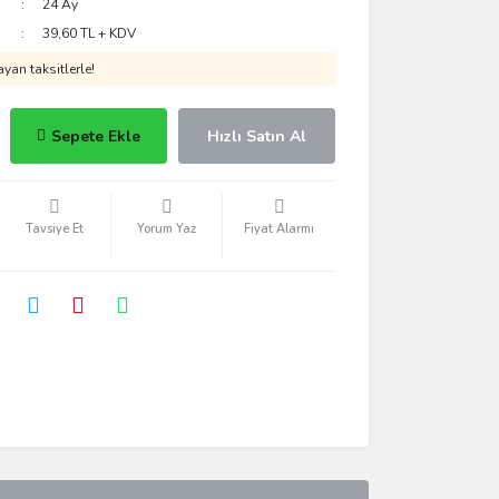
24 Ay
39,60 TL + KDV
yan taksitlerle!
Sepete Ekle
Hızlı Satın Al
Tavsiye Et
Yorum Yaz
Fiyat Alarmı