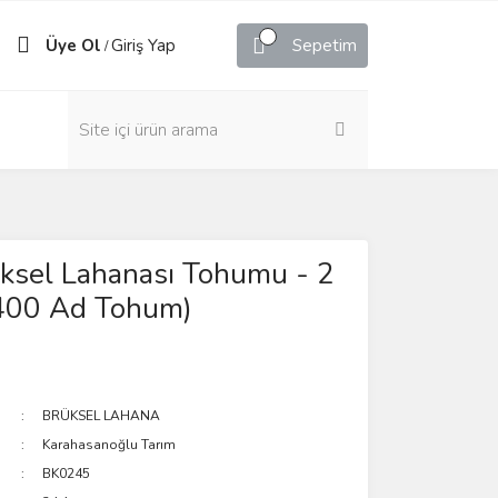
Üye Ol
Giriş Yap
Sepetim
/
üksel Lahanası Tohumu - 2
 400 Ad Tohum)
BRÜKSEL LAHANA
Karahasanoğlu Tarım
BK0245