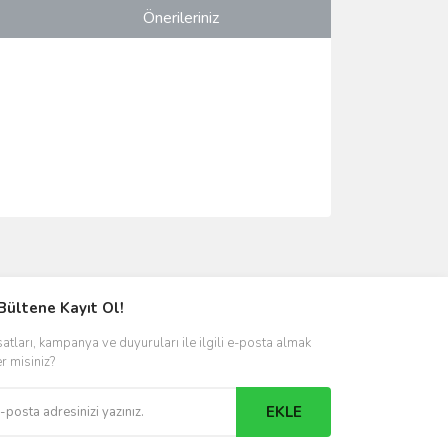
Önerileriniz
ımıza iletebilirsiniz.
Bültene Kayıt Ol!
satları, kampanya ve duyuruları ile ilgili e-posta almak
er misiniz?
EKLE