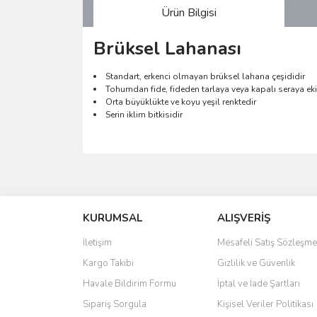
Ürün Bilgisi
Brüksel Lahanası
Standart, erkenci olmayan brüksel lahana çeşididir
Tohumdan fide, fideden tarlaya veya kapalı seraya ekil
Orta büyüklükte ve koyu yeşil renktedir
Serin iklim bitkisidir
Bu ürünün fiyat bilgisi, resim, ürün açıklamalarında 
Görüş ve önerileriniz için teşekkür ederiz.
KURUMSAL
ALIŞVERİŞ
Ürün resmi kalitesiz, bozuk veya görüntülenemiyo
Ürün açıklamasında eksik bilgiler bulunuyor.
İletişim
Mesafeli Satış Sözleşme
Ürün bilgilerinde hatalar bulunuyor.
Kargo Takibi
Gizlilik ve Güvenlik
Ürün fiyatı diğer sitelerden daha pahalı.
Havale Bildirim Formu
İptal ve İade Şartları
Bu ürüne benzer farklı alternatifler olmalı.
Sipariş Sorgula
Kişisel Veriler Politikası