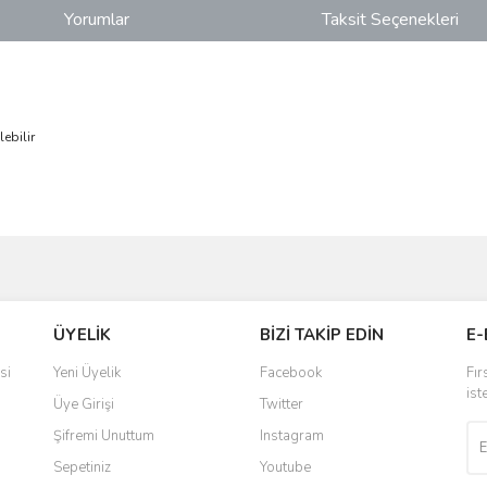
Yorumlar
Taksit Seçenekleri
ebilir
ve diğer konularda yetersiz gördüğünüz noktaları öneri formunu kullanarak taraf
Bu ürüne ilk yorumu siz yapın!
ÜYELİK
BİZİ TAKİP EDİN
E-
r.
Yorum Yaz
si
Yeni Üyelik
Facebook
Fır
ist
Üye Girişi
Twitter
Şifremi Unuttum
Instagram
Sepetiniz
Youtube