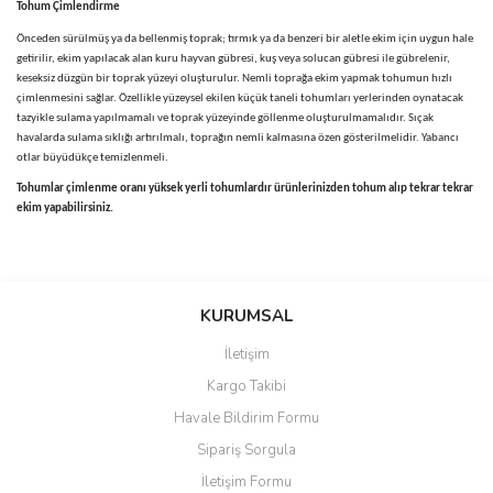
Tohum Çimlendirme
Önceden sürülmüş ya da bellenmiş toprak; tırmık ya da benzeri bir aletle ekim için uygun hale
getirilir, ekim yapılacak alan kuru hayvan gübresi, kuş veya solucan gübresi ile gübrelenir,
keseksiz düzgün bir toprak yüzeyi oluşturulur. Nemli toprağa ekim yapmak tohumun hızlı
çimlenmesini sağlar. Özellikle yüzeysel ekilen küçük taneli tohumları yerlerinden oynatacak
tazyikle sulama yapılmamalı ve toprak yüzeyinde göllenme oluşturulmamalıdır. Sıçak
havalarda sulama sıklığı artırılmalı, toprağın nemli kalmasına özen gösterilmelidir. Yabancı
otlar büyüdükçe temizlenmeli.
Tohumlar çimlenme oranı yüksek yerli tohumlardır ürünlerinizden tohum alıp tekrar tekrar
ekim yapabilirsiniz.
Bu ürünün fiyat bilgisi, resim, ürün açıklamalarında ve diğer
konularda yetersiz gördüğünüz noktaları öneri formunu kullanarak
Bu ürüne ilk yorumu siz yapın!
KURUMSAL
tarafımıza iletebilirsiniz.
Görüş ve önerileriniz için teşekkür ederiz.
İletişim
Yorum Yaz
Kargo Takibi
Ürün resmi kalitesiz, bozuk veya görüntülenemiyor.
Havale Bildirim Formu
Ürün açıklamasında eksik bilgiler bulunuyor.
Sipariş Sorgula
Ürün bilgilerinde hatalar bulunuyor.
İletişim Formu
Ürün fiyatı diğer sitelerden daha pahalı.