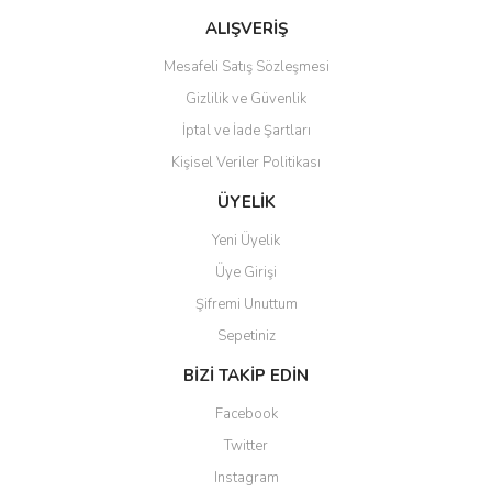
Bu ürüne benzer farklı alternatifler olmalı.
ALIŞVERİŞ
Mesafeli Satış Sözleşmesi
Gizlilik ve Güvenlik
İptal ve İade Şartları
Kişisel Veriler Politikası
Gönder
ÜYELİK
Yeni Üyelik
Üye Girişi
Şifremi Unuttum
Sepetiniz
BİZİ TAKİP EDİN
Facebook
Twitter
Instagram