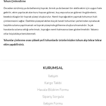
Tohum Çimlendirme
Önceden sürülmüş ya da bellenmiş toprak; tırmık ya da benzeri bir aletle ekim için uygun hale
getirilir, ekim yapılacak alan kuru hayvan gübresi, kuş veya solucan gübresi ile gübrelenir,
keseksiz düzgün bir toprak yüzeyi oluşturulur. Nemli toprağa ekim yapmak tohumun hızlı
çimlenmesini sağlar. Özellikle yüzeysel ekilen küçük taneli tohumları yerlerinden oynatacak
tazyikle sulama yapılmamalı ve toprak yüzeyinde göllenme oluşturulmamalıdır. Sıçak
havalarda sulama sıklığı artırılmalı, toprağın nemli kalmasına özen gösterilmelidir. Yabancı
otlar büyüdükçe temizlenmeli.
Tohumlar çimlenme oranı yüksek yerli tohumlardır ürünlerinizden tohum alıp tekrar tekrar
ekim yapabilirsiniz.
Bu ürünün fiyat bilgisi, resim, ürün açıklamalarında ve diğer
konularda yetersiz gördüğünüz noktaları öneri formunu kullanarak
Bu ürüne ilk yorumu siz yapın!
KURUMSAL
tarafımıza iletebilirsiniz.
Görüş ve önerileriniz için teşekkür ederiz.
İletişim
Yorum Yaz
Kargo Takibi
Ürün resmi kalitesiz, bozuk veya görüntülenemiyor.
Havale Bildirim Formu
Ürün açıklamasında eksik bilgiler bulunuyor.
Sipariş Sorgula
Ürün bilgilerinde hatalar bulunuyor.
İletişim Formu
Ürün fiyatı diğer sitelerden daha pahalı.