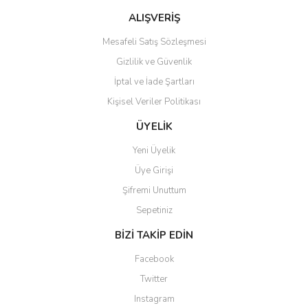
Bu ürüne benzer farklı alternatifler olmalı.
ALIŞVERİŞ
Mesafeli Satış Sözleşmesi
Gizlilik ve Güvenlik
İptal ve İade Şartları
Kişisel Veriler Politikası
Gönder
ÜYELİK
Yeni Üyelik
Üye Girişi
Şifremi Unuttum
Sepetiniz
BİZİ TAKİP EDİN
Facebook
Twitter
Instagram