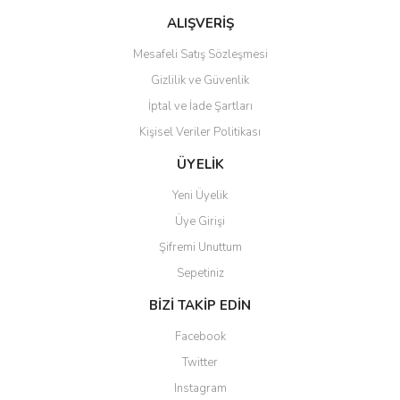
Bu ürüne benzer farklı alternatifler olmalı.
ALIŞVERİŞ
Mesafeli Satış Sözleşmesi
Gizlilik ve Güvenlik
İptal ve İade Şartları
Kişisel Veriler Politikası
Gönder
ÜYELİK
Yeni Üyelik
Üye Girişi
Şifremi Unuttum
Sepetiniz
BİZİ TAKİP EDİN
Facebook
Twitter
Instagram