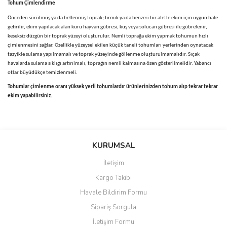
Tohum Çimlendirme
Önceden sürülmüş ya da bellenmiş toprak; tırmık ya da benzeri bir aletle ekim için uygun hale
getirilir, ekim yapılacak alan kuru hayvan gübresi, kuş veya solucan gübresi ile gübrelenir,
keseksiz düzgün bir toprak yüzeyi oluşturulur. Nemli toprağa ekim yapmak tohumun hızlı
çimlenmesini sağlar. Özellikle yüzeysel ekilen küçük taneli tohumları yerlerinden oynatacak
tazyikle sulama yapılmamalı ve toprak yüzeyinde göllenme oluşturulmamalıdır. Sıçak
havalarda sulama sıklığı artırılmalı, toprağın nemli kalmasına özen gösterilmelidir. Yabancı
otlar büyüdükçe temizlenmeli.
Tohumlar çimlenme oranı yüksek yerli tohumlardır ürünlerinizden tohum alıp tekrar tekrar
ekim yapabilirsiniz.
Bu ürünün fiyat bilgisi, resim, ürün açıklamalarında ve diğer
konularda yetersiz gördüğünüz noktaları öneri formunu kullanarak
Bu ürüne ilk yorumu siz yapın!
KURUMSAL
tarafımıza iletebilirsiniz.
Görüş ve önerileriniz için teşekkür ederiz.
İletişim
Yorum Yaz
Kargo Takibi
Ürün resmi kalitesiz, bozuk veya görüntülenemiyor.
Havale Bildirim Formu
Ürün açıklamasında eksik bilgiler bulunuyor.
Sipariş Sorgula
Ürün bilgilerinde hatalar bulunuyor.
İletişim Formu
Ürün fiyatı diğer sitelerden daha pahalı.