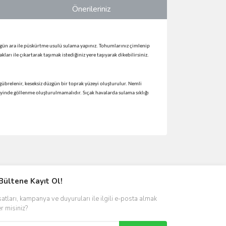
Önerileriniz
5 gün ara ile püskürtme usulü sulama yapınız. Tohumlarınız çimlenip
ı ile çıkartarak taşımak istediğiniz yere taşıyarak dikebilirsiniz.
 gübrelenir, keseksiz düzgün bir toprak yüzeyi oluşturulur. Nemli
yinde göllenme oluşturulmamalıdır. Sıçak havalarda sulama sıklığı
ımıza iletebilirsiniz.
Bültene Kayıt Ol!
satları, kampanya ve duyuruları ile ilgili e-posta almak
er misiniz?