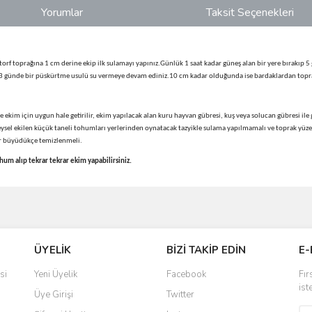
Yorumlar
Taksit Seçenekleri
orf toprağına 1 cm derine ekip ilk sulamayı yapınız.Günlük 1 saat kadar güneş alan bir yere bırakıp 
 3 günde bir püskürtme usulü su vermeye devam ediniz.10 cm kadar olduğunda ise bardaklardan topraklar
 ekim için uygun hale getirilir, ekim yapılacak alan kuru hayvan gübresi, kuş veya solucan gübresi ile
ysel ekilen küçük taneli tohumları yerlerinden oynatacak tazyikle sulama yapılmamalı ve toprak yüze
lar büyüdükçe temizlenmeli.
m alıp tekrar tekrar ekim yapabilirsiniz.
ve diğer konularda yetersiz gördüğünüz noktaları öneri formunu kullanarak taraf
Bu ürüne ilk yorumu siz yapın!
ÜYELİK
BİZİ TAKİP EDİN
E-
r.
Yorum Yaz
si
Yeni Üyelik
Facebook
Fır
ist
Üye Girişi
Twitter