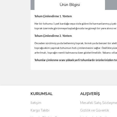
Ürün Bilgisi
Tohum Çimlendirme 1. Yöntem
Her bir tohumu 1 pet bardağa veya viole gübre ile harmanlanmış çiçek-t
toprak üzerinde görünmeye başladığınızda ise güneşli bir yere alınız ve
Tohum Çimlendirme 2.
Yöntem
Önceden sürülmüş ya da bellenmiş toprak; tırmık ya da benzeri bir aletle
toprağa ekim yapmak tohumun hızlı çimlenmesini sağlar. Özellikle yüze
artırılmalı, toprağın nemli kalmasına özen gösterilmelidir. Yabancı ot
Tohumlar çimlenme oranı yüksek yerli tohumlardır ürünlerinizden tohu
Bu ürünün fiyat bilgisi, resim, ürün açıklamalarında 
Görüş ve önerileriniz için teşekkür ederiz.
KURUMSAL
ALIŞVERİŞ
Ürün resmi kalitesiz, bozuk veya görüntülenemiyo
Ürün açıklamasında eksik bilgiler bulunuyor.
İletişim
Mesafeli Satış Sözleşme
Ürün bilgilerinde hatalar bulunuyor.
Kargo Takibi
Gizlilik ve Güvenlik
Ürün fiyatı diğer sitelerden daha pahalı.