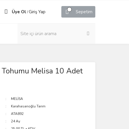
Üye Ol
Giriş Yap
Sepetim
/
a Tohumu Melisa 10 Adet
MELİSA
Karahasanoğlu Tarım
ATA892
24 Ay
25,00 TL + KDV