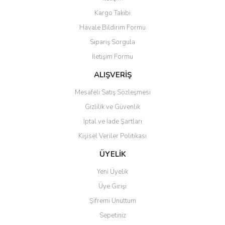
Yorum Yaz
Kargo Takibi
Ürün resmi kalitesiz, bozuk veya görüntülenemiyor.
Havale Bildirim Formu
Ürün açıklamasında eksik bilgiler bulunuyor.
Sipariş Sorgula
Ürün bilgilerinde hatalar bulunuyor.
İletişim Formu
Ürün fiyatı diğer sitelerden daha pahalı.
Bu ürüne benzer farklı alternatifler olmalı.
ALIŞVERİŞ
Mesafeli Satış Sözleşmesi
Gizlilik ve Güvenlik
İptal ve İade Şartları
Kişisel Veriler Politikası
Gönder
ÜYELİK
Yeni Üyelik
Üye Girişi
Şifremi Unuttum
Sepetiniz