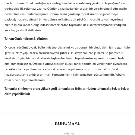
Her bir tohumu 1 pet bardağa veya viole gübre ile harmanlanmış çiçek-torf toprağına 1 cm
derine ekip ilk sulamayı yapınız.Günlük 1 saat kadar güneş alan bir yere bırakıp 5 gün ara ile
püskürtme usulü sulama yapınız. Tohumlarınız çimlenip toprak üzerinde görünmeye
başladığınızda ise güneşli bir yere alınız ve 3 günde bir püskürtme usulü su vermeye devam
ediniz.10 cm kadar olduğunda ise bardaklardan toprakları ile çıkartarak taşımak istediğiniz
yere taşıyarak dikebilirsiniz.
Tohum Çimlendirme 2.
Yöntem
Önceden sürülmüş ya da bellenmiş toprak; tırmık ya da benzeri bir aletle ekim için uygun hale
getirilir, ekim yapılacak alan kuru hayvan gübresi, kuş veya solucan gübresi ile gübrelenir,
keseksiz düzgün bir toprak yüzeyi oluşturulur. Nemli toprağa ekim yapmak tohumun hızlı
çimlenmesini sağlar. Özellikle yüzeysel ekilen küçük taneli tohumları yerlerinden oynatacak
tazyikle sulama yapılmamalı ve toprak yüzeyinde göllenme oluşturulmamalıdır. Sıçak
havalarda sulama sıklığı artırılmalı, toprağın nemli kalmasına özen gösterilmelidir. Yabancı
otlar büyüdükçe temizlenmeli.
Tohumlar çimlenme oranı yüksek yerli tohumlardır ürünlerinizden tohum alıp tekrar tekrar
ekim yapabilirsiniz.
Bu ürünün fiyat bilgisi, resim, ürün açıklamalarında ve diğer
konularda yetersiz gördüğünüz noktaları öneri formunu kullanarak
Bu ürüne ilk yorumu siz yapın!
KURUMSAL
tarafımıza iletebilirsiniz.
Görüş ve önerileriniz için teşekkür ederiz.
İletişim