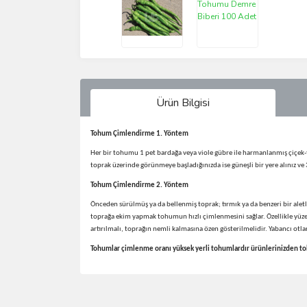
Ürün Bilgisi
Tohum Çimlendirme 1. Yöntem
Her bir tohumu 1 pet bardağa veya viole gübre ile harmanlanmış çiçek-t
toprak üzerinde görünmeye başladığınızda ise güneşli bir yere alınız ve
Tohum Çimlendirme 2.
Yöntem
Önceden sürülmüş ya da bellenmiş toprak; tırmık ya da benzeri bir aletle
toprağa ekim yapmak tohumun hızlı çimlenmesini sağlar. Özellikle yüze
artırılmalı, toprağın nemli kalmasına özen gösterilmelidir. Yabancı ot
Tohumlar çimlenme oranı yüksek yerli tohumlardır ürünlerinizden tohu
Bu ürünün fiyat bilgisi, resim, ürün açıklamalarında 
Görüş ve önerileriniz için teşekkür ederiz.