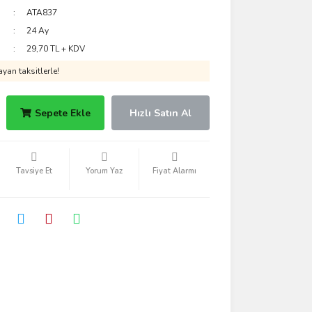
ATA837
24 Ay
29,70 TL + KDV
yan taksitlerle!
Sepete Ekle
Hızlı Satın Al
Tavsiye Et
Yorum Yaz
Fiyat Alarmı