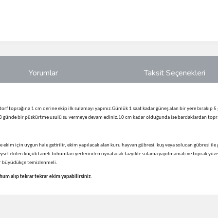
Yorumlar
Taksit Seçenekleri
orf toprağına 1 cm derine ekip ilk sulamayı yapınız.Günlük 1 saat kadar güneş alan bir yere bırakıp 
 3 günde bir püskürtme usulü su vermeye devam ediniz.10 cm kadar olduğunda ise bardaklardan topraklar
 ekim için uygun hale getirilir, ekim yapılacak alan kuru hayvan gübresi, kuş veya solucan gübresi ile
ysel ekilen küçük taneli tohumları yerlerinden oynatacak tazyikle sulama yapılmamalı ve toprak yüze
lar büyüdükçe temizlenmeli.
m alıp tekrar tekrar ekim yapabilirsiniz.
ve diğer konularda yetersiz gördüğünüz noktaları öneri formunu kullanarak taraf