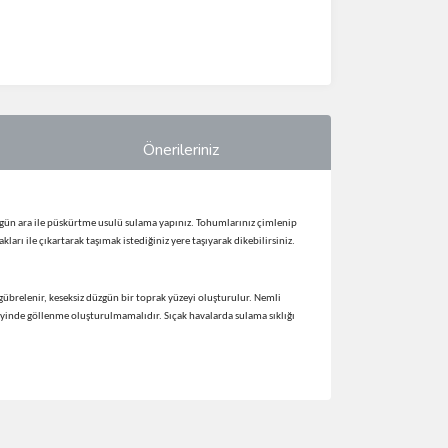
Önerileriniz
5 gün ara ile püskürtme usulü sulama yapınız. Tohumlarınız çimlenip
ı ile çıkartarak taşımak istediğiniz yere taşıyarak dikebilirsiniz.
 gübrelenir, keseksiz düzgün bir toprak yüzeyi oluşturulur. Nemli
yinde göllenme oluşturulmamalıdır. Sıçak havalarda sulama sıklığı
ımıza iletebilirsiniz.