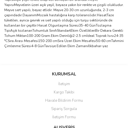
YapısıMeyvelerin üzeri açık yeşil, beyaza yakın bir renkte ve çizgili olukludur.
Meyve sert yapılı, beyaz etlidir. Meyve 20-30 cm uzunluğunda, 2-3 cm
çapındadır.DayanımMozaik hastalığına karşı toleranslıdır.HasatTaze
tüketilen, ayrıca gevrek ve sert yapılı olduğu için turşu sektöründe de
kullanılan bir çeşittir.Hasat Olgunlaşma Süresi35-40 GünTozlaşma
TipiAçık tozlananTohumluk SınıfıStandartEkim ÖzellikleriBir Dekara Gerekli
Tohum Miktarı100-200 Gram.Ekim Derinliği2-2.5 cmİdeal Toprak Isısı24-35
°CSıra Arası Mesafesi150-200 cmSıra Üzeri Ekim Mesafesi50-60 cmTahmini
Çimlenme Süresi4-8 GünTavsiye Edilen Ekim Zamanıİlkbahar-yaz
Bu ürünün fiyat bilgisi, resim, ürün açıklamalarında ve diğer
konularda yetersiz gördüğünüz noktaları öneri formunu kullanarak
Bu ürüne ilk yorumu siz yapın!
KURUMSAL
tarafımıza iletebilirsiniz.
Görüş ve önerileriniz için teşekkür ederiz.
İletişim
Yorum Yaz
Kargo Takibi
Ürün resmi kalitesiz, bozuk veya görüntülenemiyor.
Havale Bildirim Formu
Ürün açıklamasında eksik bilgiler bulunuyor.
Sipariş Sorgula
Ürün bilgilerinde hatalar bulunuyor.
İletişim Formu
Ürün fiyatı diğer sitelerden daha pahalı.
Bu ürüne benzer farklı alternatifler olmalı.
ALIŞVERİŞ