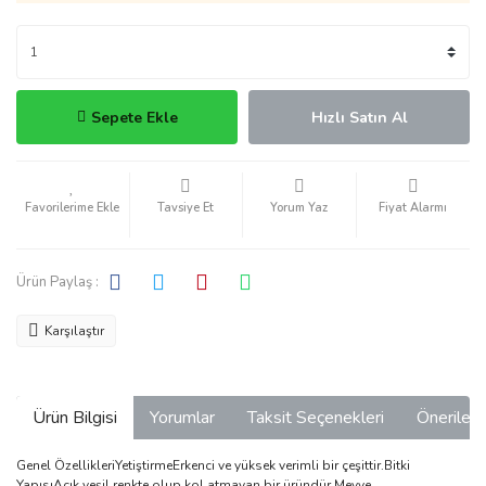
Sepete Ekle
Hızlı Satın Al
Tavsiye Et
Yorum Yaz
Fiyat Alarmı
Ürün Paylaş :
Karşılaştır
Ürün Bilgisi
Yorumlar
Taksit Seçenekleri
Önerilerin
Genel ÖzellikleriYetiştirmeErkenci ve yüksek verimli bir çeşittir.Bitki
YapısıAçık yeşil renkte olup kol atmayan bir üründür.Meyve