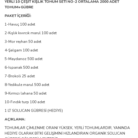
YERLİ 10 ÇEŞİT KIŞLIK TOHUM SETİ NO-2 ORTALAMA 2000 ADET
TOHUM+GÜBRE
PAKET İÇERİĞİ:
1-Havuç 100 adet
2-Kışlık kıvırcık marul 100 adet
3-Mor reyhan 50 adet
4-Şalgam 100 adet
5-Maydanoz 500 adet
6-Ispanak 500 adet
7-Brokoli 25 adet
8-Yedikule marul 500 adet
9-Kırmızı lahana 50 adet
10-Fındık turp 100 adet
1 LT SOLUCAN GÜBRESİ (HEDİYE)
AÇIKLAMA:
TOHUMLAR ÇİMLENME ORANI YÜKSEK, YERLİ TOHUMLARDIR, YANINDA
HEDİYE OLARAK BİTKİ GELİŞİMİNİ HIZLANDIRAN ORGANİK SOLUCAN