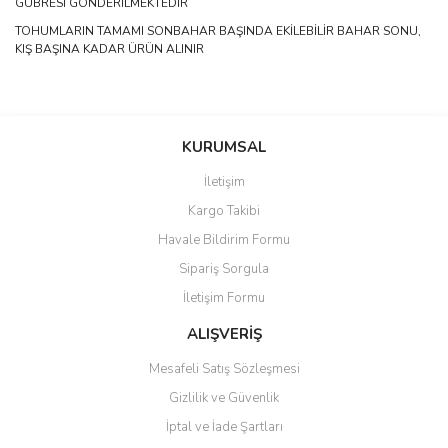
GÜBRESİ GÖNDERİLMEKTEDİR
TOHUMLARIN TAMAMI SONBAHAR BAŞINDA EKİLEBİLİR BAHAR SONU,
KIŞ BAŞINA KADAR ÜRÜN ALINIR
Bu ürünün fiyat bilgisi, resim, ürün açıklamalarında ve diğer
konularda yetersiz gördüğünüz noktaları öneri formunu kullanarak
Bu ürüne ilk yorumu siz yapın!
KURUMSAL
tarafımıza iletebilirsiniz.
Görüş ve önerileriniz için teşekkür ederiz.
İletişim
Yorum Yaz
Kargo Takibi
Ürün resmi kalitesiz, bozuk veya görüntülenemiyor.
Havale Bildirim Formu
Ürün açıklamasında eksik bilgiler bulunuyor.
Sipariş Sorgula
Ürün bilgilerinde hatalar bulunuyor.
İletişim Formu
Ürün fiyatı diğer sitelerden daha pahalı.
Bu ürüne benzer farklı alternatifler olmalı.
ALIŞVERİŞ
Mesafeli Satış Sözleşmesi
Gizlilik ve Güvenlik
İptal ve İade Şartları