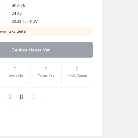
BK0476
24 Ay
33,33 TL + KDV
yan taksitlerle!
Gelince Haber Ver
Tavsiye Et
Yorum Yaz
Fiyat Alarmı