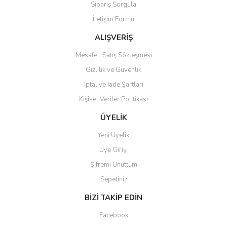
Sipariş Sorgula
Ürün bilgilerinde hatalar bulunuyor.
İletişim Formu
Ürün fiyatı diğer sitelerden daha pahalı.
Bu ürüne benzer farklı alternatifler olmalı.
ALIŞVERİŞ
Mesafeli Satış Sözleşmesi
Gizlilik ve Güvenlik
İptal ve İade Şartları
Kişisel Veriler Politikası
Gönder
ÜYELİK
Yeni Üyelik
Üye Girişi
Şifremi Unuttum
Sepetiniz
BİZİ TAKİP EDİN
Facebook