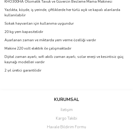
KHO300HA Otomatik Tavuk ve Güvercin Besleme Mama Makinesi
Yazlıkta, köyde, iş yerinde, çiftliklerde her türlü açık ve kapalı alanlarda
kullanılabilir
Sokak hayvanları için kullanıma uygundur
20 kg yem kapasitelidir
Ayarlanan zaman ve miktarda yem verme özelliği vardır
Makine 220 volt elektrik ile çalışmaktadır
Dijital zaman ayarlı, wifi akıllı zaman ayarlı,
solar enerji ve kesintisiz güç
kaynağı modelleri vardır
2 yıl üretici garantilidir
Bu ürünün fiyat bilgisi, resim, ürün açıklamalarında ve diğer
konularda yetersiz gördüğünüz noktaları öneri formunu kullanarak
Bu ürüne ilk yorumu siz yapın!
KURUMSAL
tarafımıza iletebilirsiniz.
Görüş ve önerileriniz için teşekkür ederiz.
İletişim
Yorum Yaz
Kargo Takibi
Ürün resmi kalitesiz, bozuk veya görüntülenemiyor.
Havale Bildirim Formu
Ürün açıklamasında eksik bilgiler bulunuyor.