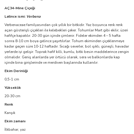
AÇ34-Mine Çiçeği
Latince ismi:
Verbena
Verbenaceae familyasından çok yıllık bir bitkidir. Yaz boyunca renk renk
açan gösterişli çiçekleri ile kelebekleri çeker. Tohumlar Mart gibi ekilir, üzeri
hafifçe kapatılır. 20-30 gün içinde çimlenir. Fideler ekimden 4 – 5 hafta
sonra 8-10 cm boya gelince şaşırtılırlar. Tohum ekiminden çiçeklenmeye
kadar geçen süre 10-12 haftadır. Sıcağı severler, bol ışıklı, güneşli, havadar
yerlerde iyi gelişir. Toprak hafif killi, kumlu, bitki besin maddelerince zengin
olmalıdır. Geniş alanlarda yer örtücü olarak, sera ve balkonlarda kap
içinde bina girişlerinde ve merdiven başlarında kullanılır.
Ekim Derinliği
0,5-1 cm
Yükseklik
20-30 cm
Renk
Karışık
Ekim zamanı
İlkbahar, yaz