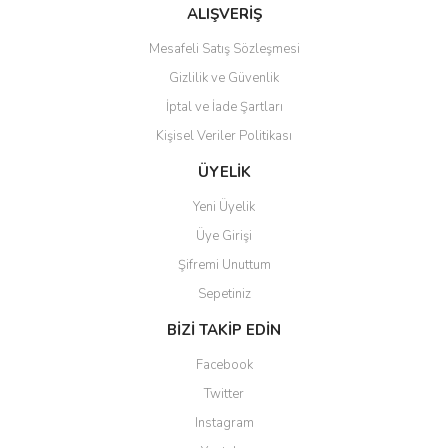
Bu ürüne benzer farklı alternatifler olmalı.
ALIŞVERİŞ
Mesafeli Satış Sözleşmesi
Gizlilik ve Güvenlik
İptal ve İade Şartları
Kişisel Veriler Politikası
Gönder
ÜYELİK
Yeni Üyelik
Üye Girişi
Şifremi Unuttum
Sepetiniz
BİZİ TAKİP EDİN
Facebook
Twitter
Instagram