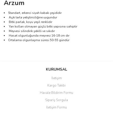
Arzum
Standart, erkenci siyah kabak çeşididir
Açık tarla yetiştiriciliğine uygundur
Bitki parlak, koyu yeşil renklidir
Yan kolları olmayan güçlü bitki yapısına sahiptir
Meyvesi silindirik şekilli ve sıkıdır
Hasat olgunluğunda meyvesi 16-18 cm dır
Ortalama olgunlaşma süresi 50-55 gündür
Bu ürünün fiyat bilgisi, resim, ürün açıklamalarında ve diğer
konularda yetersiz gördüğünüz noktaları öneri formunu kullanarak
Bu ürüne ilk yorumu siz yapın!
KURUMSAL
tarafımıza iletebilirsiniz.
Görüş ve önerileriniz için teşekkür ederiz.
İletişim
Yorum Yaz
Kargo Takibi
Ürün resmi kalitesiz, bozuk veya görüntülenemiyor.
Havale Bildirim Formu
Ürün açıklamasında eksik bilgiler bulunuyor.
Sipariş Sorgula
Ürün bilgilerinde hatalar bulunuyor.
İletişim Formu
Ürün fiyatı diğer sitelerden daha pahalı.