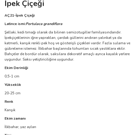
İpek Çiçeği
AÇ21-İpek Çiçeği
Latince ismi:
Portulaca grandiflora
Şellaki, kedi tırnağı olarak da bilinen semizotugiller familyasındandır.
İpekçiçeklerinin iğne yaprakları, çardak güllerini andıran yalınkat ya da
katmerli, karışık renkli pek hoş ve gösterişli çiçekleri vardır. Fazla sulama ve
gübreleme istemez. İlkbahar başlarında tohumları sıcak yastıklara ekilir.
Bahçeler de bordür olarak, saksılara dekoratif amaçlı ayrıca kayalık yerlere
uygundur. Saksı yetiştiriciliğine uygundur.
Ekim Derinliği
0,5-1 cm
Yükseklik
20-25 cm
Renk
Karışık
Ekim zamanı
İlkbahar, yaz ayları