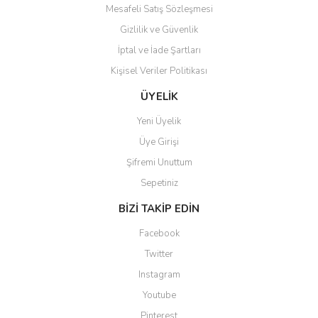
Mesafeli Satış Sözleşmesi
Gizlilik ve Güvenlik
İptal ve İade Şartları
Kişisel Veriler Politikası
Gönder
ÜYELİK
Yeni Üyelik
Üye Girişi
Şifremi Unuttum
Sepetiniz
BİZİ TAKİP EDİN
Facebook
Twitter
Instagram
Youtube
Pinterest