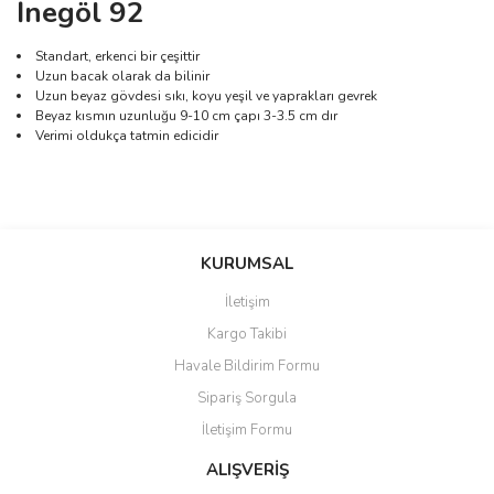
İnegöl 92
Standart, erkenci bir çeşittir
Uzun bacak olarak da bilinir
Uzun beyaz gövdesi sıkı, koyu yeşil ve yaprakları gevrek
Beyaz kısmın uzunluğu 9-10 cm çapı 3-3.5 cm dır
Verimi oldukça tatmin edicidir
Bu ürünün fiyat bilgisi, resim, ürün açıklamalarında ve diğer
konularda yetersiz gördüğünüz noktaları öneri formunu kullanarak
Bu ürüne ilk yorumu siz yapın!
KURUMSAL
tarafımıza iletebilirsiniz.
Görüş ve önerileriniz için teşekkür ederiz.
İletişim
Yorum Yaz
Kargo Takibi
Ürün resmi kalitesiz, bozuk veya görüntülenemiyor.
Havale Bildirim Formu
Ürün açıklamasında eksik bilgiler bulunuyor.
Sipariş Sorgula
Ürün bilgilerinde hatalar bulunuyor.
İletişim Formu
Ürün fiyatı diğer sitelerden daha pahalı.
Bu ürüne benzer farklı alternatifler olmalı.
ALIŞVERİŞ