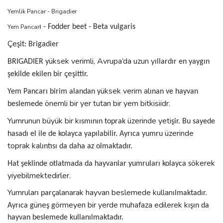
Yemlik Pancar - Brigadier
Yem Pancar
ı - Fodder beet - Beta vulgaris
Çe
şit: Brigadier
üksek verimli, Avrupa’da uzun y
BRIGADIER y
ıllardır en yaygın
çe
şekilde ekilen bir
şittir.
üksek verim al
Yem Pancarı birim alandan y
ınan ve hayvan
önemli bir yer tutan bir yem bitkisiidr.
beslemede
Yumrunun büyük bir k
üzerinde yeti
ısmının toprak
şir. Bu sayede
üzerinde
hasadı el ile de kolayca yapılabilir. Ayrıca yumru
toprak kal
ıntısı da daha az olmaktadır.
ökerek
Hat şeklinde otlatmada da hayvanlar yumruları kolayca s
yiyebilmektedirler.
Yumrular
çalanarak hayvan beslemede kullan
ı par
ılmaktadır.
üne
örmeyen bir yerde muhafaza edilerek k
Ayrıca g
ş g
ışın da
hayvan beslemede kullanılmaktadır.