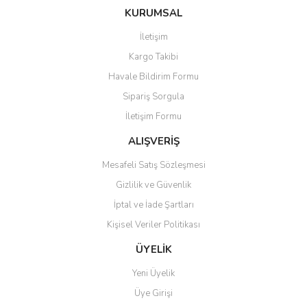
konularda yetersiz gördüğünüz noktaları öneri formunu kullanarak
Bu ürüne ilk yorumu siz yapın!
KURUMSAL
tarafımıza iletebilirsiniz.
Görüş ve önerileriniz için teşekkür ederiz.
İletişim
Yorum Yaz
Kargo Takibi
Ürün resmi kalitesiz, bozuk veya görüntülenemiyor.
Havale Bildirim Formu
Ürün açıklamasında eksik bilgiler bulunuyor.
Sipariş Sorgula
Ürün bilgilerinde hatalar bulunuyor.
İletişim Formu
Ürün fiyatı diğer sitelerden daha pahalı.
Bu ürüne benzer farklı alternatifler olmalı.
ALIŞVERİŞ
Mesafeli Satış Sözleşmesi
Gizlilik ve Güvenlik
İptal ve İade Şartları
Kişisel Veriler Politikası
Gönder
ÜYELİK
Yeni Üyelik
Üye Girişi