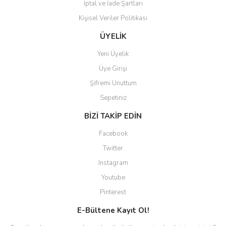
İptal ve İade Şartları
Kişisel Veriler Politikası
Gönder
ÜYELİK
Yeni Üyelik
Üye Girişi
Şifremi Unuttum
Sepetiniz
BİZİ TAKİP EDİN
Facebook
Twitter
Instagram
Youtube
Pinterest
E-Bültene Kayıt Ol!