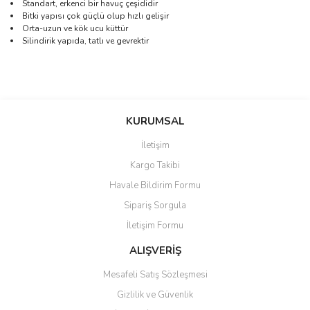
Standart, erkenci bir havuç çeşididir
Bitki yapısı çok güçlü olup hızlı gelişir
Orta-uzun ve kök ucu küttür
Silindirik yapıda, tatlı ve gevrektir
Bu ürünün fiyat bilgisi, resim, ürün açıklamalarında ve diğer
konularda yetersiz gördüğünüz noktaları öneri formunu kullanarak
Bu ürüne ilk yorumu siz yapın!
KURUMSAL
tarafımıza iletebilirsiniz.
Görüş ve önerileriniz için teşekkür ederiz.
İletişim
Yorum Yaz
Kargo Takibi
Ürün resmi kalitesiz, bozuk veya görüntülenemiyor.
Havale Bildirim Formu
Ürün açıklamasında eksik bilgiler bulunuyor.
Sipariş Sorgula
Ürün bilgilerinde hatalar bulunuyor.
İletişim Formu
Ürün fiyatı diğer sitelerden daha pahalı.
Bu ürüne benzer farklı alternatifler olmalı.
ALIŞVERİŞ
Mesafeli Satış Sözleşmesi
Gizlilik ve Güvenlik