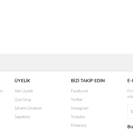
ve diğer konularda yetersiz gördüğünüz noktaları öneri formunu kullanarak taraf
Bu ürüne ilk yorumu siz yapın!
ÜYELİK
BİZİ TAKİP EDİN
E-
r.
Yorum Yaz
si
Yeni Üyelik
Facebook
Fır
ist
Üye Girişi
Twitter
Şifremi Unuttum
Instagram
Sepetiniz
Youtube
Pinterest
Bi