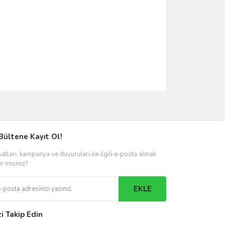
ımıza iletebilirsiniz.
Bültene Kayıt Ol!
satları, kampanya ve duyuruları ile ilgili e-posta almak
er misiniz?
EKLE
zi Takip Edin