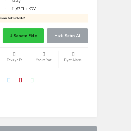
24 Ay
41,67 TL + KDV
yan taksitlerle!
Sepete Ekle
Hızlı Satın Al
Tavsiye Et
Yorum Yaz
Fiyat Alarmı