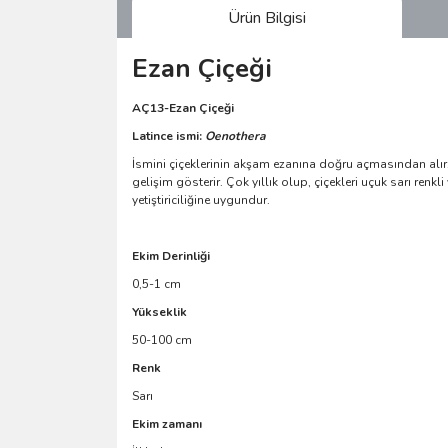
Ürün Bilgisi
Ezan Çiçeği
AÇ13-Ezan Çiçeği
Latince ismi:
Oenothera
İsmini çiçeklerinin akşam ezanına doğru açmasından alır
gelişim gösterir. Çok yıllık olup, çiçekleri uçuk sarı ren
yetiştiriciliğine uygundur.
Ekim Derinliği
0,5-1 cm
Yükseklik
50-100 cm
Renk
Sarı
Ekim zamanı