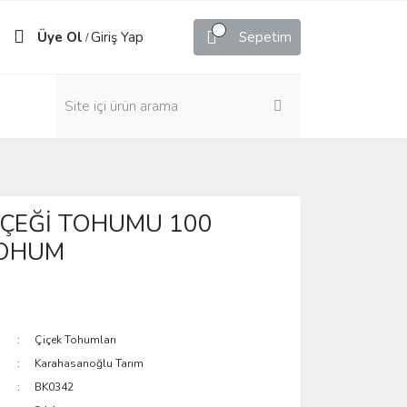
Üye Ol
Giriş Yap
Sepetim
/
İÇEĞİ TOHUMU 100
TOHUM
Çiçek Tohumları
Karahasanoğlu Tarım
BK0342