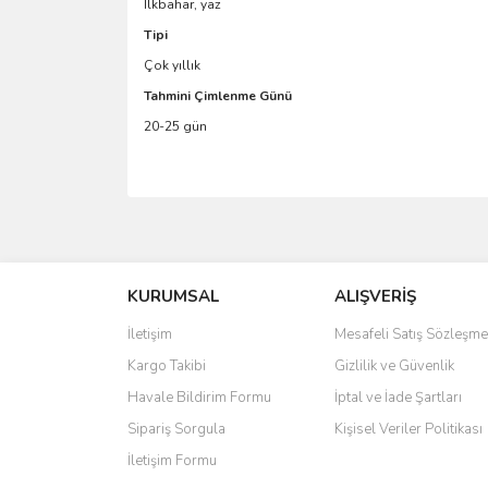
İlkbahar, yaz
Tipi
Çok yıllık
Tahmini Çimlenme Günü
20-25 gün
Bu ürünün fiyat bilgisi, resim, ürün açıklamalarında 
Görüş ve önerileriniz için teşekkür ederiz.
KURUMSAL
ALIŞVERİŞ
Ürün resmi kalitesiz, bozuk veya görüntülenemiyo
Ürün açıklamasında eksik bilgiler bulunuyor.
İletişim
Mesafeli Satış Sözleşme
Ürün bilgilerinde hatalar bulunuyor.
Kargo Takibi
Gizlilik ve Güvenlik
Ürün fiyatı diğer sitelerden daha pahalı.
Havale Bildirim Formu
İptal ve İade Şartları
Bu ürüne benzer farklı alternatifler olmalı.
Sipariş Sorgula
Kişisel Veriler Politikası
İletişim Formu