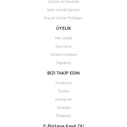
Gizlilik ve Güvenlik
İptal ve İade Şartları
Kişisel Veriler Politikası
Gönder
ÜYELİK
Yeni Üyelik
Üye Girişi
Şifremi Unuttum
Sepetiniz
BİZİ TAKİP EDİN
Facebook
Twitter
Instagram
Youtube
Pinterest
E-Bültene Kayıt Ol!