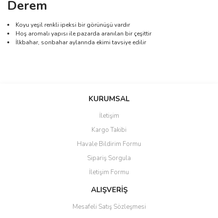
Derem
Koyu yeşil renkli ipeksi bir görünüşü vardır
Hoş aromalı yapısı ile pazarda aranılan bir çeşittir
İlkbahar, sonbahar aylarında ekimi tavsiye edilir
Bu ürünün fiyat bilgisi, resim, ürün açıklamalarında ve diğer
konularda yetersiz gördüğünüz noktaları öneri formunu kullanarak
Bu ürüne ilk yorumu siz yapın!
KURUMSAL
tarafımıza iletebilirsiniz.
Görüş ve önerileriniz için teşekkür ederiz.
İletişim
Yorum Yaz
Kargo Takibi
Ürün resmi kalitesiz, bozuk veya görüntülenemiyor.
Havale Bildirim Formu
Ürün açıklamasında eksik bilgiler bulunuyor.
Sipariş Sorgula
Ürün bilgilerinde hatalar bulunuyor.
İletişim Formu
Ürün fiyatı diğer sitelerden daha pahalı.
Bu ürüne benzer farklı alternatifler olmalı.
ALIŞVERİŞ
Mesafeli Satış Sözleşmesi