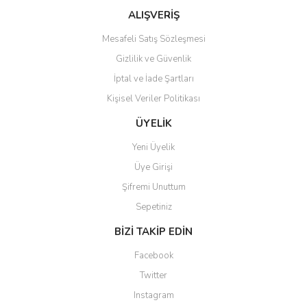
Bu ürüne benzer farklı alternatifler olmalı.
ALIŞVERİŞ
Mesafeli Satış Sözleşmesi
Gizlilik ve Güvenlik
İptal ve İade Şartları
Kişisel Veriler Politikası
Gönder
ÜYELİK
Yeni Üyelik
Üye Girişi
Şifremi Unuttum
Sepetiniz
BİZİ TAKİP EDİN
Facebook
Twitter
Instagram