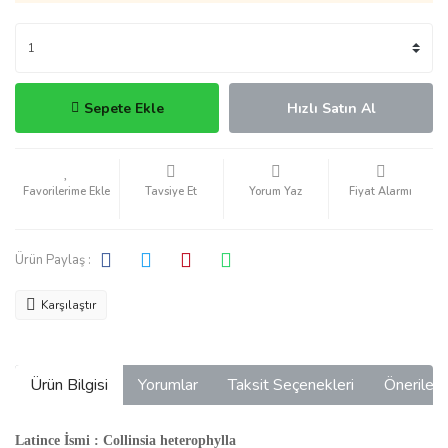
Sepete Ekle
Hızlı Satın Al
Tavsiye Et
Yorum Yaz
Fiyat Alarmı
Ürün Paylaş :
Karşılaştır
Ürün Bilgisi
Yorumlar
Taksit Seçenekleri
Önerilerin
Latince İsmi : Collinsia heterophylla