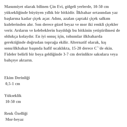
Masumiyet olarak bilinen Çin Evi, gölgeli yerlerde, 10-50 cm
yüksekliğinde büyüyen yıllık bir bitkidir. İlkbahar ortasından yaz
başlarına kadar çiçek açar. Adını, azalan çaptaki çiçek salkım
kulelerinden alır. Son derece güzel beyaz ve mor iki renkli çiçekler
verir. Arıların ve kelebeklerin bayıldığı bu bitkinin yetiştirilmesi de
oldukça kolaydır. En iyi sonuç için, tohumlar ilkbaharda
gerektiğinde doğrudan toprağa ekilir. Alternatif olarak, kış
sonu/ilkbahar başında hafif sıcaklıkta, 15-20 derece C˚'de ekin.
Fideler belirli bir boya geldiğinde 3-7 cm derinlikte saksılara veya
bahçeye aktarın.
Ekim Derinliği
0,5-1 cm
Yükseklik
10-50 cm
Renk Özelliği
Mor-beyaz