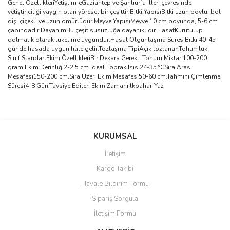
Genel ÖzellikleriYetiştirmeGaziantep ve Şanlıurfa illeri çevresinde
yetiştiriciliği yaygın olan yöresel bir çeşittir.Bitki YapısıBitki uzun boylu, bol
dişi çiçekli ve uzun ömürlüdür.Meyve YapısıMeyve 10 cm boyunda, 5-6 cm
çapındadır.DayanımBu çeşit susuzluğa dayanıklıdır.HasatKurutulup
dolmalık olarak tüketime uygundur.Hasat Olgunlaşma SüresiBitki 40-45
günde hasada uygun hale gelir.Tozlaşma TipiAçık tozlananTohumluk
SınıfıStandartEkim ÖzellikleriBir Dekara Gerekli Tohum Miktarı100-200
gram.Ekim Derinliği2-2.5 cm.İdeal Toprak Isısı24-35 °CSıra Arası
Mesafesi150-200 cm.Sıra Üzeri Ekim Mesafesi50-60 cm.Tahmini Çimlenme
Süresi4-8 Gün.Tavsiye Edilen Ekim Zamanıİlkbahar-Yaz
Bu ürünün fiyat bilgisi, resim, ürün açıklamalarında ve diğer
konularda yetersiz gördüğünüz noktaları öneri formunu kullanarak
Bu ürüne ilk yorumu siz yapın!
KURUMSAL
tarafımıza iletebilirsiniz.
Görüş ve önerileriniz için teşekkür ederiz.
İletişim
Yorum Yaz
Kargo Takibi
Ürün resmi kalitesiz, bozuk veya görüntülenemiyor.
Havale Bildirim Formu
Ürün açıklamasında eksik bilgiler bulunuyor.
Sipariş Sorgula
Ürün bilgilerinde hatalar bulunuyor.
İletişim Formu
Ürün fiyatı diğer sitelerden daha pahalı.
Bu ürüne benzer farklı alternatifler olmalı.