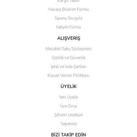
Kargo Takibi
Ürün resmi kalitesiz, bozuk veya görüntülenemiyor.
Havale Bildirim Formu
Ürün açıklamasında eksik bilgiler bulunuyor.
Sipariş Sorgula
Ürün bilgilerinde hatalar bulunuyor.
İletişim Formu
Ürün fiyatı diğer sitelerden daha pahalı.
Bu ürüne benzer farklı alternatifler olmalı.
ALIŞVERİŞ
Mesafeli Satış Sözleşmesi
Gizlilik ve Güvenlik
İptal ve İade Şartları
Kişisel Veriler Politikası
Gönder
ÜYELİK
Yeni Üyelik
Üye Girişi
Şifremi Unuttum
Sepetiniz
BİZİ TAKİP EDİN