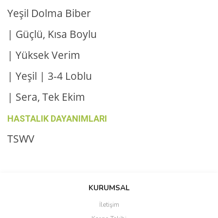
Yeşil Dolma Biber
| Güçlü, Kısa Boylu
| Yüksek Verim
| Yeşil | 3-4 Loblu
| Sera, Tek Ekim
HASTALIK DAYANIMLARI
TSWV
Bu ürünün fiyat bilgisi, resim, ürün açıklamalarında ve diğer
konularda yetersiz gördüğünüz noktaları öneri formunu kullanarak
Bu ürüne ilk yorumu siz yapın!
KURUMSAL
tarafımıza iletebilirsiniz.
Görüş ve önerileriniz için teşekkür ederiz.
İletişim
Yorum Yaz